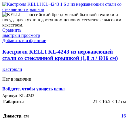
В продаже
(0)
Текстовый поиск
Категории товаров
Сравнить
Категории товаров
Быстрый просмотр
Добавить в избранное
Товар Цвет
Кастрюля KELLI KL-4243 из нержавеющей
Белый
(2)
стали со стеклянной крышкой (1,8 л / Ø16 см)
Серебряный
(0)
Серый
(1)
Кастрюли
Синий
(0)
Чёрный
(1)
Нет в наличии
Бежевый
(0)
Войдите, чтобы увидеть цены
Коричневый
(1)
Оранжевый
(1)
Артикул:
KL-4243
Габариты
21 × 16.5 × 12 см
Товар Размер
Диаметр, см
16
0
124x157x103 mm
124x157x103 mm
0
155×312.6x221x2 mm
155×312.6x221x2 mm
0
247.6×178.5×6.1 mm
247.6×178.5×6.1 mm