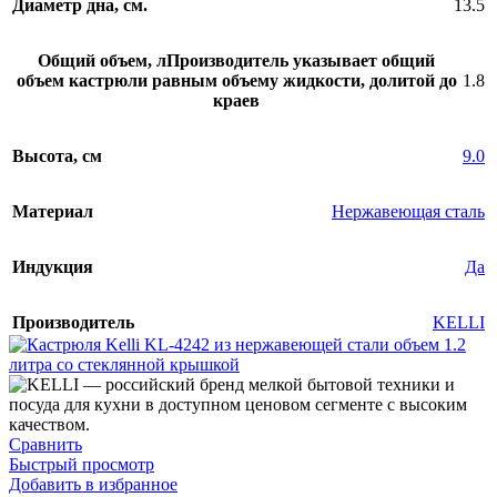
Диаметр дна, см.
13.5
0
304.2 x 203 x 13.9 mm
304.2 x 203 x 13.9 mm
0
337 x 155 x 297.3 mm
337 x 155 x 297.3 mm
0
360x208x425 mm
360x208x425 mm
Общий объем, л
Производитель указывает общий
объем кастрюли равным объему жидкости, долитой до
1.8
краев
Высота, см
9.0
Материал
Нержавеющая сталь
Индукция
Да
Производитель
KELLI
Сравнить
Быстрый просмотр
Добавить в избранное