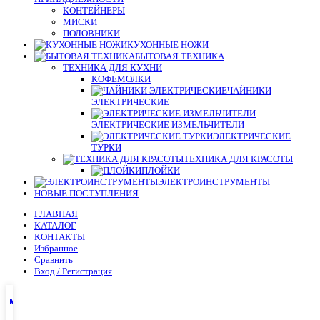
КОНТЕЙНЕРЫ
МИСКИ
ПОЛОВНИКИ
КУХОННЫЕ НОЖИ
БЫТОВАЯ ТЕХНИКА
ТЕХНИКА ДЛЯ КУХНИ
КОФЕМОЛКИ
ЧАЙНИКИ
ЭЛЕКТРИЧЕСКИЕ
ЭЛЕКТРИЧЕСКИЕ ИЗМЕЛЬЧИТЕЛИ
ЭЛЕКТРИЧЕСКИЕ
ТУРКИ
ТЕХНИКА ДЛЯ КРАСОТЫ
ПЛОЙКИ
ЭЛЕКТРОИНСТРУМЕНТЫ
НОВЫЕ ПОСТУПЛЕНИЯ
ГЛАВНАЯ
КАТАЛОГ
КОНТАКТЫ
Избранное
Сравнить
Вход / Регистрация
Главная
Магазин
Избранное
Мой аккаунт