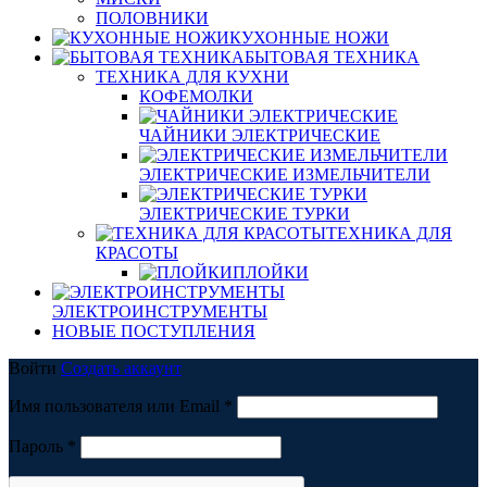
ПОЛОВНИКИ
КУХОННЫЕ НОЖИ
БЫТОВАЯ ТЕХНИКА
ТЕХНИКА ДЛЯ КУХНИ
КОФЕМОЛКИ
ЧАЙНИКИ ЭЛЕКТРИЧЕСКИЕ
ЭЛЕКТРИЧЕСКИЕ ИЗМЕЛЬЧИТЕЛИ
ЭЛЕКТРИЧЕСКИЕ ТУРКИ
ТЕХНИКА ДЛЯ
КРАСОТЫ
ПЛОЙКИ
ЭЛЕКТРОИНСТРУМЕНТЫ
НОВЫЕ ПОСТУПЛЕНИЯ
Войти
Создать аккаунт
Обязательно
Имя пользователя или Email
*
Обязательно
Пароль
*