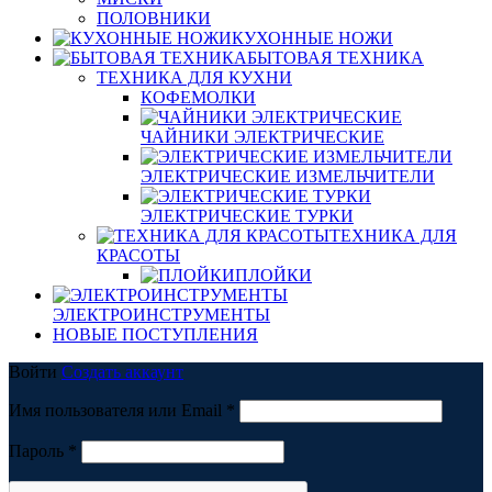
ПОЛОВНИКИ
КУХОННЫЕ НОЖИ
БЫТОВАЯ ТЕХНИКА
ТЕХНИКА ДЛЯ КУХНИ
КОФЕМОЛКИ
ЧАЙНИКИ ЭЛЕКТРИЧЕСКИЕ
ЭЛЕКТРИЧЕСКИЕ ИЗМЕЛЬЧИТЕЛИ
ЭЛЕКТРИЧЕСКИЕ ТУРКИ
ТЕХНИКА ДЛЯ
КРАСОТЫ
ПЛОЙКИ
ЭЛЕКТРОИНСТРУМЕНТЫ
НОВЫЕ ПОСТУПЛЕНИЯ
Войти
Создать аккаунт
Обязательно
Имя пользователя или Email
*
Обязательно
Пароль
*