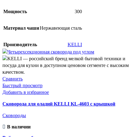
Се
Си
Мощность
300
Чё
Материал чаши
Нержавеющая сталь
Бе
Ко
Производитель
KELLI
Ор
Товар 
0
124x1
Сравнить
0
155×3
Быстрый просмотр
mm
Добавить в избранное
0
247.6
mm
Сковорода для оладий KELLI KL-4603 с крышкой
0
304.2 
mm
Сковороды
0
337 x 
mm
В наличии
0
360x2