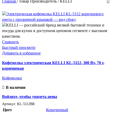
Главная
/
Товар Производитель
/
KELLI
В п
Сравнить
Катего
Быстрый просмотр
Добавить в избранное
Кофемолка электрическая KELLI KL-5112, 300 Вт, 70 г,
коричневая
Метки 
Кофемолки
В наличии
Товар 
Войдите, чтобы увидеть цены
Бе
Артикул:
KL-5112BR
Се
Цвет
Коричневый