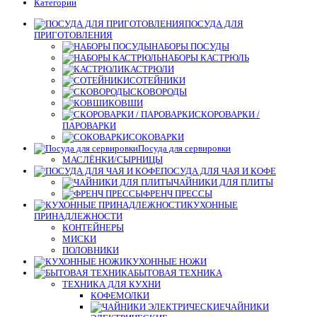
Категории
0
155×312.6x221x2
mm
ПОСУДА ДЛЯ
0
247.6×178.5×6.1
ПРИГОТОВЛЕНИЯ
mm
НАБОРЫ ПОСУДЫ
НАБОРЫ КАСТРЮЛЬ
0
304.2 x 203 x 13.9
КАСТРЮЛИ
mm
СОТЕЙНИКИ
0
337 x 155 x 297.3
СКОВОРОДЫ
mm
КОВШИ
0
360x208x425 mm
СКОРОВАРКИ /
ПАРОВАРКИ
СОКОВАРКИ
Посуда для сервировки
МАСЛЁНКИ/СЫРНИЦЫ
ПОСУДА ДЛЯ ЧАЯ И КОФЕ
ЧАЙНИКИ ДЛЯ ПЛИТЫ
ФРЕНЧ ПРЕССЫ
КУХОННЫЕ
ПРИНАДЛЕЖНОСТИ
КОНТЕЙНЕРЫ
МИСКИ
ПОЛОВНИКИ
КУХОННЫЕ НОЖИ
БЫТОВАЯ ТЕХНИКА
ТЕХНИКА ДЛЯ КУХНИ
КОФЕМОЛКИ
ЧАЙНИКИ