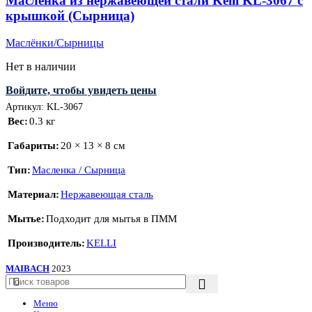
Масленка из нержавеющей стали Kelli KL-3067 с
Метки товаров
крышкой (Сырница)
Маслёнки/Сырницы
Нет в наличии
Товар Цвет
Войдите, чтобы увидеть цены
Белый
(2)
Артикул:
KL-3067
Серебряный
(0)
Вес
0.3 кг
Серый
(1)
Габариты
20 × 13 × 8 см
Синий
(0)
Тип
Масленка / Сырница
Чёрный
(1)
Материал
Нержавеющая сталь
Бежевый
(0)
Мытье
Подходит для мытья в ПММ
Коричневый
(1)
Оранжевый
(1)
Производитель
KELLI
MAIBACH
2023
Товар Размер
Меню
0
124x157x103 mm