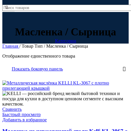
Масленка / Сырница
Категории
Главная
/
Товар Тип
/
Масленка / Сырница
Отображение единственного товара
Показать боковую панель
В продаже
(0)
Сравнить
Категории товаров
Быстрый просмотр
Добавить в избранное