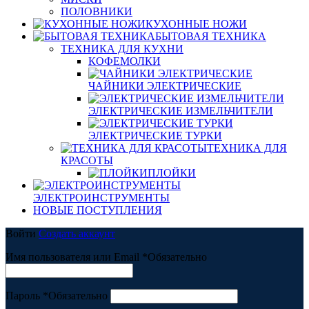
ПОЛОВНИКИ
КУХОННЫЕ НОЖИ
БЫТОВАЯ ТЕХНИКА
ТЕХНИКА ДЛЯ КУХНИ
КОФЕМОЛКИ
ЧАЙНИКИ ЭЛЕКТРИЧЕСКИЕ
ЭЛЕКТРИЧЕСКИЕ ИЗМЕЛЬЧИТЕЛИ
ЭЛЕКТРИЧЕСКИЕ ТУРКИ
ТЕХНИКА ДЛЯ
КРАСОТЫ
ПЛОЙКИ
ЭЛЕКТРОИНСТРУМЕНТЫ
НОВЫЕ ПОСТУПЛЕНИЯ
Войти
Создать аккаунт
Имя пользователя или Email
*
Обязательно
Пароль
*
Обязательно