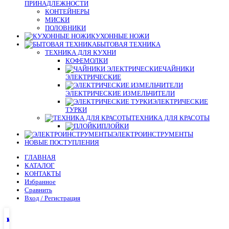
ПРИНАДЛЕЖНОСТИ
КОНТЕЙНЕРЫ
МИСКИ
ПОЛОВНИКИ
КУХОННЫЕ НОЖИ
БЫТОВАЯ ТЕХНИКА
ТЕХНИКА ДЛЯ КУХНИ
КОФЕМОЛКИ
ЧАЙНИКИ
ЭЛЕКТРИЧЕСКИЕ
ЭЛЕКТРИЧЕСКИЕ ИЗМЕЛЬЧИТЕЛИ
ЭЛЕКТРИЧЕСКИЕ
ТУРКИ
ТЕХНИКА ДЛЯ КРАСОТЫ
ПЛОЙКИ
ЭЛЕКТРОИНСТРУМЕНТЫ
НОВЫЕ ПОСТУПЛЕНИЯ
ГЛАВНАЯ
КАТАЛОГ
КОНТАКТЫ
Избранное
Сравнить
Вход / Регистрация
Главная
Магазин
Избранное
Мой аккаунт