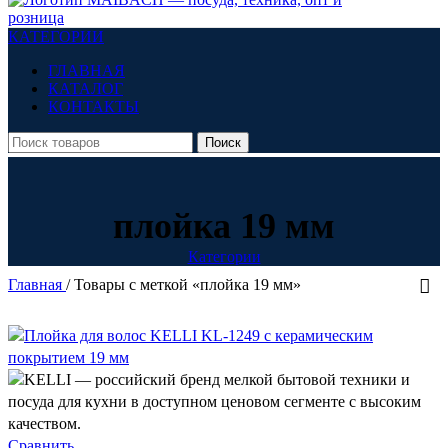
КАТЕГОРИИ
ГЛАВНАЯ
КАТАЛОГ
КОНТАКТЫ
Поиск
плойка 19 мм
Категории
Главная
/
Товары с меткой «плойка 19 мм»
В п
Катего
Сравнить