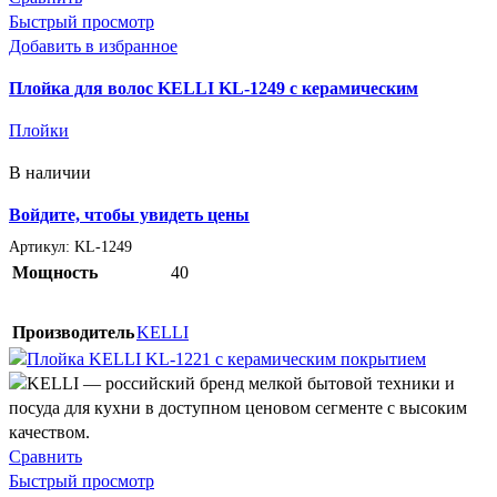
Быстрый просмотр
Добавить в избранное
Товар 
Плойка для волос KELLI KL-1249 с керамическим
Бе
покрытием 19 мм
Плойки
Се
В наличии
Се
Си
Войдите, чтобы увидеть цены
Чё
Артикул:
KL-1249
Мощность
40
Бе
Ко
Производитель
KELLI
Ор
Товар 
0
124x1
Сравнить
0
155×3
Быстрый просмотр
mm