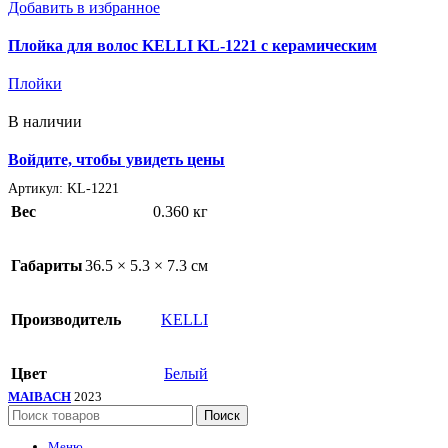
Добавить в избранное
0
247.6
mm
Плойка для волос KELLI KL-1221 с керамическим
0
304.2 
mm
покрытием 19 мм, 40 Вт
Плойки
0
337 x 
mm
В наличии
0
360x2
Войдите, чтобы увидеть цены
Артикул:
KL-1221
Вес
0.360 кг
Габариты
36.5 × 5.3 × 7.3 см
Производитель
KELLI
Цвет
Белый
MAIBACH
2023
Поиск
Меню