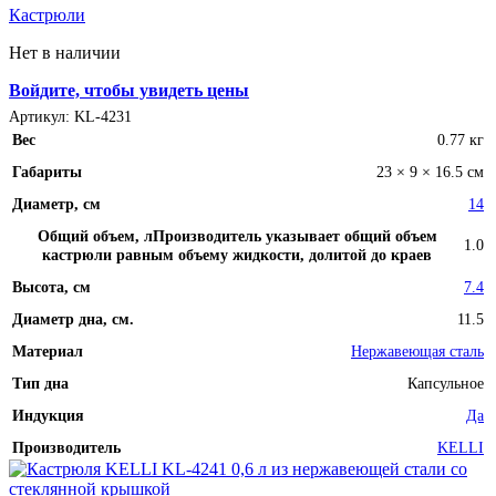
Кастрюли
Белый
(2)
Нет в наличии
Серебряный
(0)
Серый
(1)
Войдите, чтобы увидеть цены
Артикул:
KL-4231
Синий
(0)
Вес
0.77 кг
Чёрный
(1)
Габариты
23 × 9 × 16.5 см
Бежевый
(0)
Диаметр, см
14
Коричневый
(1)
Общий объем, л
Производитель указывает общий объем
1.0
кастрюли равным объему жидкости, долитой до краев
Оранжевый
(1)
Высота, см
7.4
Диаметр дна, см.
11.5
Товар Размер
Материал
Нержавеющая сталь
0
124x157x103 mm
0
155×312.6x221x2
Тип дна
Капсульное
mm
Индукция
Да
0
247.6×178.5×6.1
mm
Производитель
KELLI
0
304.2 x 203 x 13.9
mm