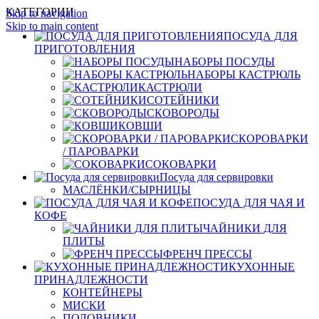
КАТЕГОРИИ
Skip to navigation
Skip to main content
ПОСУДА ДЛЯ
ПРИГОТОВЛЕНИЯ
НАБОРЫ ПОСУДЫ
НАБОРЫ КАСТРЮЛЬ
КАСТРЮЛИ
СОТЕЙНИКИ
СКОВОРОДЫ
КОВШИ
СКОРОВАРКИ
/ ПАРОВАРКИ
СОКОВАРКИ
Посуда для сервировки
МАСЛЁНКИ/СЫРНИЦЫ
ПОСУДА ДЛЯ ЧАЯ И
КОФЕ
ЧАЙНИКИ ДЛЯ
ПЛИТЫ
ФРЕНЧ ПРЕССЫ
КУХОННЫЕ
ПРИНАДЛЕЖНОСТИ
КОНТЕЙНЕРЫ
МИСКИ
ПОЛОВНИКИ