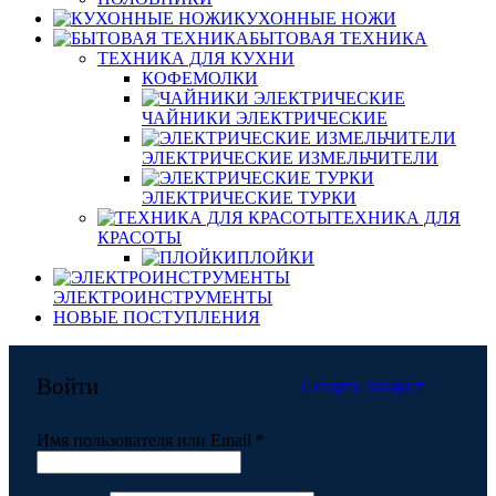
КУХОННЫЕ НОЖИ
БЫТОВАЯ ТЕХНИКА
ТЕХНИКА ДЛЯ КУХНИ
КОФЕМОЛКИ
ЧАЙНИКИ ЭЛЕКТРИЧЕСКИЕ
ЭЛЕКТРИЧЕСКИЕ ИЗМЕЛЬЧИТЕЛИ
ЭЛЕКТРИЧЕСКИЕ ТУРКИ
ТЕХНИКА ДЛЯ
КРАСОТЫ
ПЛОЙКИ
ЭЛЕКТРОИНСТРУМЕНТЫ
НОВЫЕ ПОСТУПЛЕНИЯ
Войти
Создать аккаунт
Обязательно
Имя пользователя или Email
*