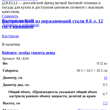
0
337 x 155 x 297.3
mm
0
360x208x425 mm
Сравнить
Быстрый просмотр
Кастрюля Kelli из нержавеющей стали 0.6 л, 12
Добавить в избранное
см, с крышкой
Кастрюли
В наличии
Войдите, чтобы увидеть цены
Артикул:
KL-4241
Вес
0.52 кг
Габариты
18.5 × 14.5 × 10.5 см
Диаметр, см
12
Диаметр дна, см.
9.5
Общий объем, л
Производитель указывает общий объем
0.7
кастрюли равным объему жидкости, долитой до краев
Высота, см
7.5