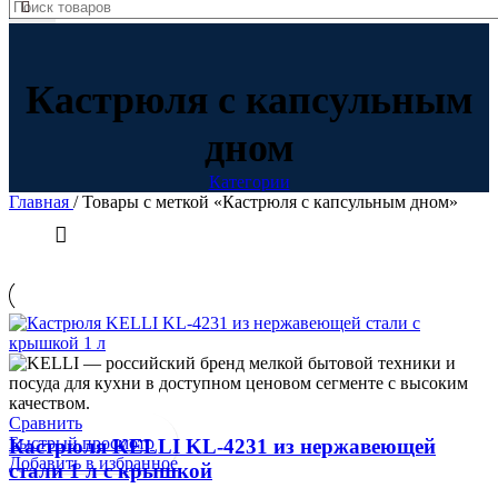
Кастрюля с капсульным
дном
Категории
Главная
/
Товары с меткой «Кастрюля с капсульным дном»
В продаже
(0)
Категории товаров
Сравнить
Быстрый просмотр
Кастрюля KELLI KL-4231 из нержавеющей
Добавить в избранное
стали 1 л с крышкой
Товар Цвет