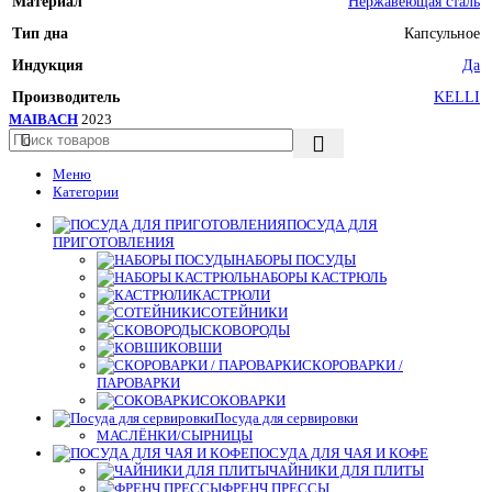
Материал
Нержавеющая сталь
Тип дна
Капсульное
Индукция
Да
Производитель
KELLI
MAIBACH
2023
Меню
Категории
ПОСУДА ДЛЯ
ПРИГОТОВЛЕНИЯ
НАБОРЫ ПОСУДЫ
НАБОРЫ КАСТРЮЛЬ
КАСТРЮЛИ
СОТЕЙНИКИ
СКОВОРОДЫ
КОВШИ
СКОРОВАРКИ /
ПАРОВАРКИ
СОКОВАРКИ
Посуда для сервировки
МАСЛЁНКИ/СЫРНИЦЫ
ПОСУДА ДЛЯ ЧАЯ И КОФЕ
ЧАЙНИКИ ДЛЯ ПЛИТЫ
ФРЕНЧ ПРЕССЫ