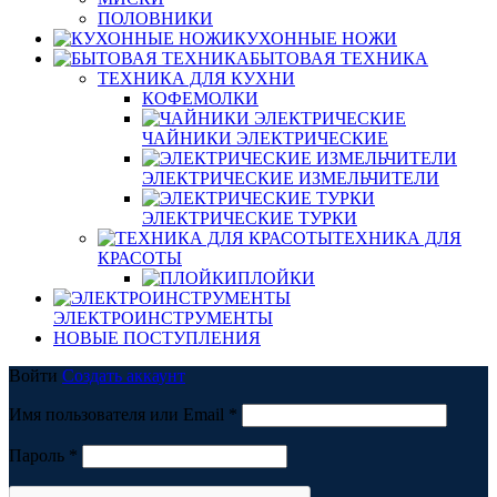
ПОЛОВНИКИ
КУХОННЫЕ НОЖИ
БЫТОВАЯ ТЕХНИКА
ТЕХНИКА ДЛЯ КУХНИ
КОФЕМОЛКИ
ЧАЙНИКИ ЭЛЕКТРИЧЕСКИЕ
ЭЛЕКТРИЧЕСКИЕ ИЗМЕЛЬЧИТЕЛИ
ЭЛЕКТРИЧЕСКИЕ ТУРКИ
ТЕХНИКА ДЛЯ
КРАСОТЫ
ПЛОЙКИ
ЭЛЕКТРОИНСТРУМЕНТЫ
НОВЫЕ ПОСТУПЛЕНИЯ
Войти
Создать аккаунт
Обязательно
Имя пользователя или Email
*
Обязательно
Пароль
*