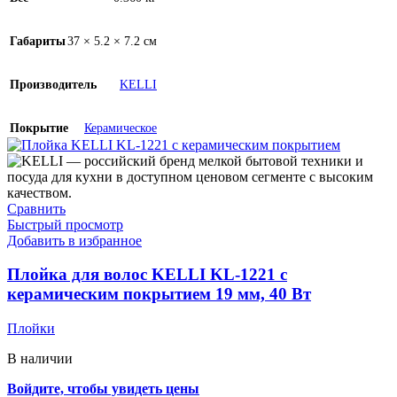
Чё
Бе
Габариты
37 × 5.2 × 7.2 см
Ко
Производитель
KELLI
Ор
Покрытие
Керамическое
Товар 
0
124x1
0
155×3
mm
Сравнить
0
247.6
Быстрый просмотр
mm
Добавить в избранное
0
304.2 
mm
Плойка для волос KELLI KL-1221 с
0
337 x 
керамическим покрытием 19 мм, 40 Вт
mm
0
360x2
Плойки
В наличии
Войдите, чтобы увидеть цены