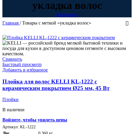
укладка волос
Категории
Главная
/
Товары с меткой «укладка волос»
В п
Сравнить
Быстрый просмотр
Катего
Добавить в избранное
Плойка для волос KELLI KL-1222 с
керамическим покрытием Ø25 мм, 45 Вт
Товар 
Плойки
Бе
Се
В наличии
Се
Войдите, чтобы увидеть цены
Артикул:
KL-1222
Си
Вес
0.360 кг