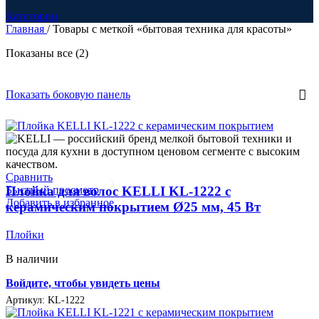
Категории
Главная
/
Товары с меткой «бытовая техника для красоты»
Сортировка:
Показаны все (2)
по
рейтингу
В продаже
(0)
Показать боковую панель
Текстовый поиск
Категории товаров
Категории товаров
Сравнить
Быстрый просмотр
Плойка для волос KELLI KL-1222 с
Товар Цвет
Добавить в избранное
керамическим покрытием Ø25 мм, 45 Вт
Белый
(2)
Серебряный
(0)
Плойки
Серый
(1)
В наличии
Синий
(0)
Чёрный
(1)
Войдите, чтобы увидеть цены
Бежевый
(0)
Артикул:
KL-1222
Коричневый
(1)